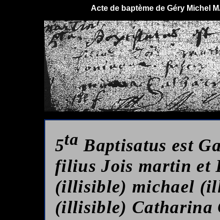
Acte de baptème de Géry Michel MA
ta
5
Baptisatus est G
filius Jois martin e
(illisible) michael (il
(illisible) Catharina