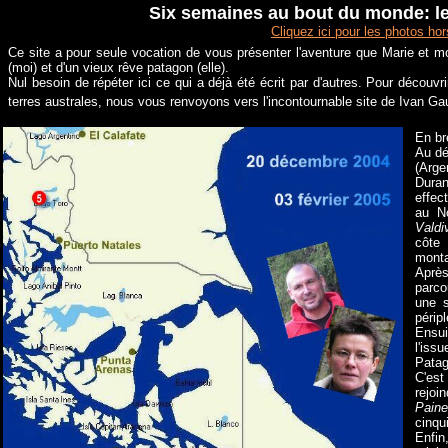
Six semaines au bout du monde: le
Cliquez
i
c
i
pour les photos hors
Ce site a pour seule vocation de vous présenter l'aventure que Marie et moi
(moi) et d'un vieux rêve patagon (elle).
Nul besoin de répéter ici ce qui a déjà été écrit par d'autres. Pour découvri
terres australes, nous vous renvoyons vers l'incontournable site de Ivan Ga
En br
Au dé
(Arge
Dura
effec
au N
Valdi
côte
monta
Après
parco
une s
périp
Ensui
l'is
Patag
C'est
rejoi
Paine
cinqu
Enfin