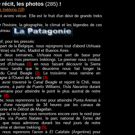
 récit, les photos
(285)
!
 trekking (19)
 avons vécue. Elle est le fruit d'un désir de grands treks
r l'histoire, la géographie, le climat et les légendes de ces
utreau:
ef, pour les pressés:
part de la Belgique, nous rejoignons tout d'abord
Ushuaia
ntine) via Paris, Madrid et Buenos Aires.
nt deux semaines,
Ushuaia
nous sert de base pour
tuer nos trois premiers trekkings. Le premier nous conduit
ord d'Ushuaia
(1)
en nous faisant découvrir la
Sierra
vieso
tandis que le deuxième nous fait longer la
 du Canal Beagle
(2)
. Le troisième nous ramène en
gne à l'Ouest de la ville
(3)
.
 avoir traversé le
Canal Beagle
et rejoint le Chili, nous
urons, à partir de
Puerto Williams
, l'
Isla Navarino
durant
emaine pour atteindre le point le plus austral de notre
le
(4)
.
te, nous reprennons la mer pour atteindre
Punta Arenas
à
sue d'une navigation de 34 heures par les canaux de
onie et le
Détroit de Magellan
.
 par la route que nous remontons encore vers le nord pour
ndre, via
Puerto Natales
, le parc national de
Torres del
que nous admirons durant les neuf jours de notre
ième et dernier trekking
(5)
.
, nous reprenons l'avion à
El Calafate
(Argentine) pour